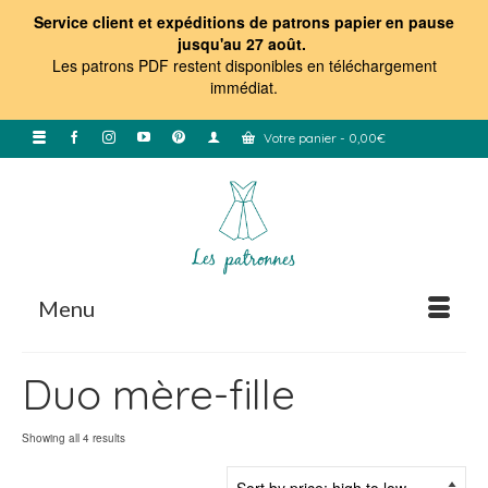
Service client et expéditions de patrons papier en pause
jusqu'au 27 août.
Les patrons PDF restent disponibles en téléchargement
immédiat
.
Votre panier
-
0,00
€
Menu
Duo mère-fille
Sorted
Showing all 4 results
by
price: