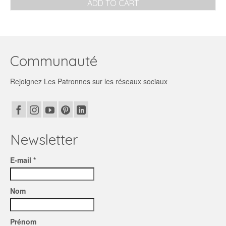
ADD TO CART
was:
is:
5,00€.
0,00€.
Communauté
Rejoignez Les Patronnes sur les réseaux sociaux
Newsletter
E-mail *
Nom
Prénom