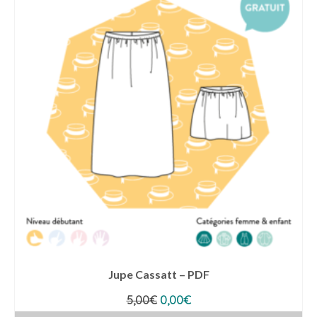
multiple
variants.
The
options
may
be
chosen
on
the
product
page
Jupe Cassatt – PDF
Original
Current
5,00
€
0,00
€
price
price