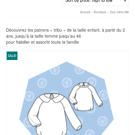
high
to
Accueil
»
Boutique
»
Duo mère-fille
low
Découvrez les patrons « tribu » de la taille enfant, à partir du 2
ans, jusqu’à la taille femme jusqu’au 46
pour habiller et assortir toute la famille
SALE!