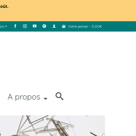
août.
ais
Votre panier
-
0,00
€
A propos