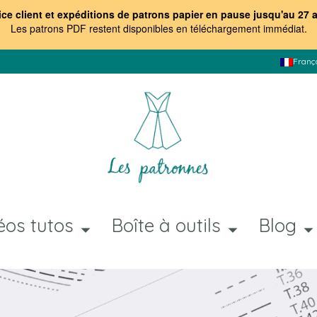
ice client et expéditions de patrons papier en pause jusqu'au 27 
Les patrons PDF restent disponibles en téléchargement immédiat
.
Franç
éos tutos
Boîte à outils
Blog