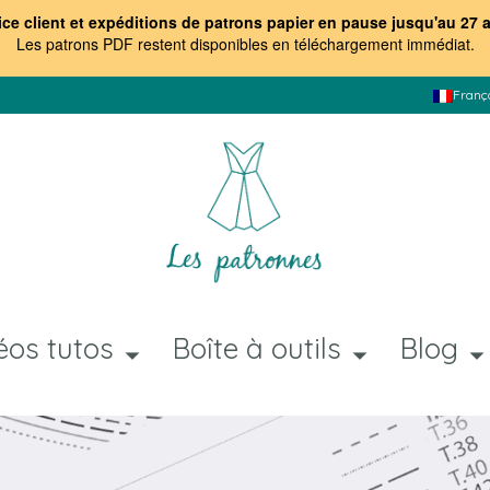
ice client et expéditions de patrons papier en pause jusqu'au 27 
Les patrons PDF restent disponibles en téléchargement immédiat
.
Franç
éos tutos
Boîte à outils
Blog