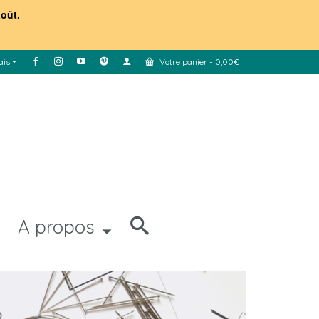
août.
ais
Votre panier
-
0,00
€
A propos