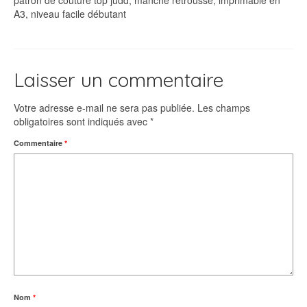
patron de couture top judd, manche retroussé, imprimable en
A3, niveau facile débutant
Laisser un commentaire
Votre adresse e-mail ne sera pas publiée.
Les champs
obligatoires sont indiqués avec
*
Commentaire
*
Nom
*