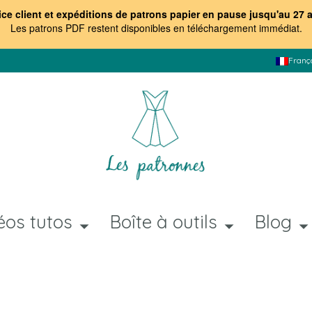
ice client et expéditions de patrons papier en pause jusqu'au 27 
Les patrons PDF restent disponibles en téléchargement immédiat
.
Franç
éos tutos
Boîte à outils
Blog