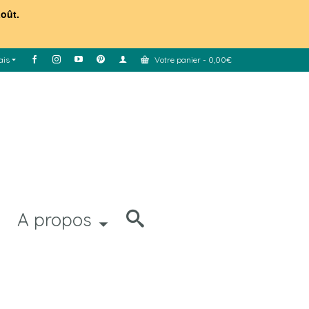
août.
ais
Votre panier
-
0,00
€
A propos