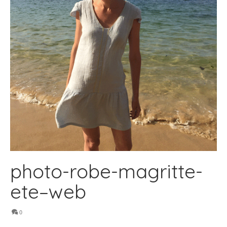
photo-robe-magritte-
ete–web
0