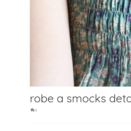
robe a smocks deta
0