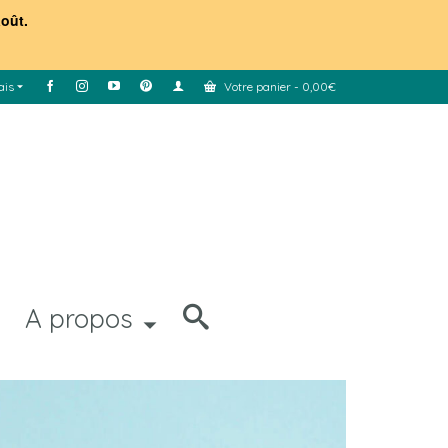
août.
ais
Votre panier
-
0,00
€
A propos