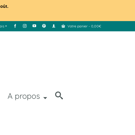
août.
ais
Votre panier
-
0,00
€
A propos