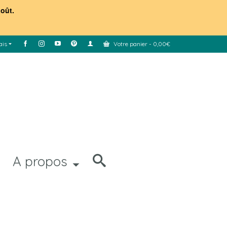
août.
ais
Votre panier
-
0,00
€
A propos