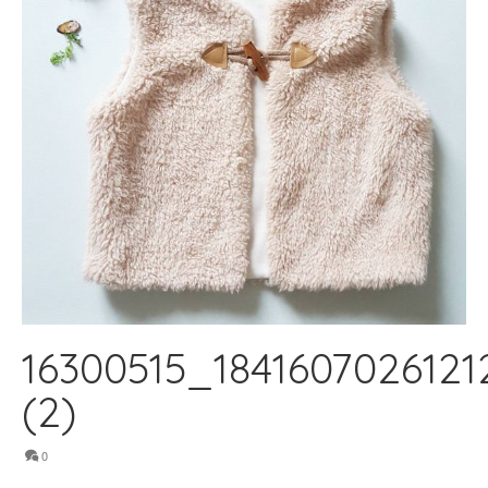
16300515_184160702612
(2)
0