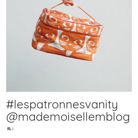
#lespatronnesvanity
@mademoisellemblog
0