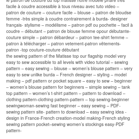
le patron de couture du top matisse notre modèle phare très
facile à coudre accessible à tous niveau avec tuto video –
patron de couture – couture facile – blouse – patron de bloudse
femme -très simple à coudre contrairement à burda- designer
français- stylisme – modélisme – patron pdf ou pochette – facil à
coudre – débutant – patron de blouse femme opour débutante-
couture simple – patron débardeur – patron tee-shirt femme –
patron à télécharger – patron vetement-patron vêtements-
patron -top couture-couture débutant
the sewing pattern of the Matisse top our flagship model very
easy to sew accessible to all levels with video tutorial – sewing
pattern – easy sewing – blouse – women’s blouse pattern – very
easy to sew unlike burda – French designer – styling – model
making – pdf pattern or pocket square – easy to sew – beginner
– women’s blouse pattern for beginners – simple sewing – tank
top pattern – women’s t-shirt pattern – pattern to download –
clothing pattern-clothing pattern-pattern – top sewing-beginner
sewingwoman-sewing fast beginner – easy sewing – PDF-
sewing pattern site- pattern to download – easy sewing idea -
design in France-French creation-model making-French styling
sewing pattern pocket–sewing women’s stockings easy-PDF
pattern-