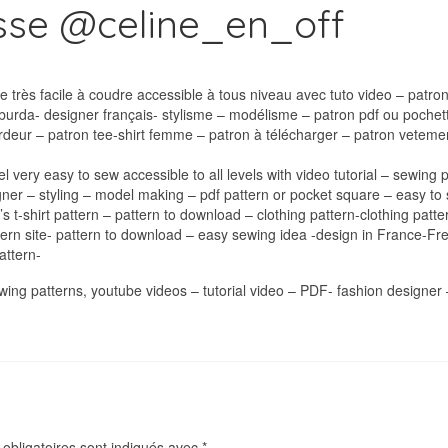
sse @celine_en_off
 très facile à coudre accessible à tous niveau avec tuto video – patron
urda- designer français- stylisme – modélisme – patron pdf ou pochett
eur – patron tee-shirt femme – patron à télécharger – patron veteme
el very easy to sew accessible to all levels with video tutorial – sewin
gner – styling – model making – pdf pattern or pocket square – easy to
s t-shirt pattern – pattern to download – clothing pattern-clothing pa
ern site- pattern to download – easy sewing idea -design in France-F
attern-
ewing patterns, youtube videos – tutorial video – PDF- fashion designe
obligatoires sont indiqués avec
*