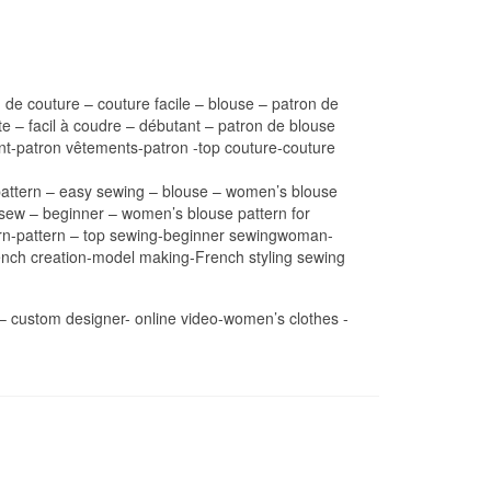
 de couture – couture facile – blouse – patron de
e – facil à coudre – débutant – patron de blouse
nt-patron vêtements-patron -top couture-couture
g pattern – easy sewing – blouse – women’s blouse
 sew – beginner – women’s blouse pattern for
ttern-pattern – top sewing-beginner sewingwoman-
rench creation-model making-French styling sewing
r – custom designer- online video-women’s clothes -