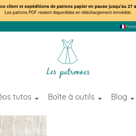
ice client et expéditions de patrons papier en pause jusqu'au 27 
Les patrons PDF restent disponibles en téléchargement immédiat
.
Franç
éos tutos
Boîte à outils
Blog