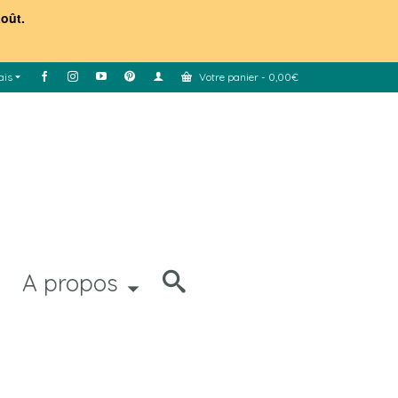
août.
ais
Votre panier
-
0,00
€
A propos