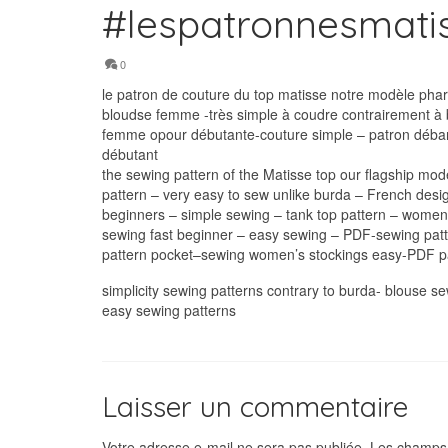
#lespatronnesmati
0
le patron de couture du top matisse notre modèle phare
bloudse femme -très simple à coudre contrairement à b
femme opour débutante-couture simple – patron débard
débutant
the sewing pattern of the Matisse top our flagship mod
pattern – very easy to sew unlike burda – French desi
beginners – simple sewing – tank top pattern – women’
sewing fast beginner – easy sewing – PDF-sewing patt
pattern pocket–sewing women’s stockings easy-PDF p
simplicity sewing patterns contrary to burda- blouse s
easy sewing patterns
Laisser un commentaire
Votre adresse e-mail ne sera pas publiée.
Les champs 