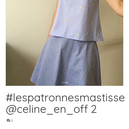
#lespatronnesmastisse
@celine_en_off 2
0