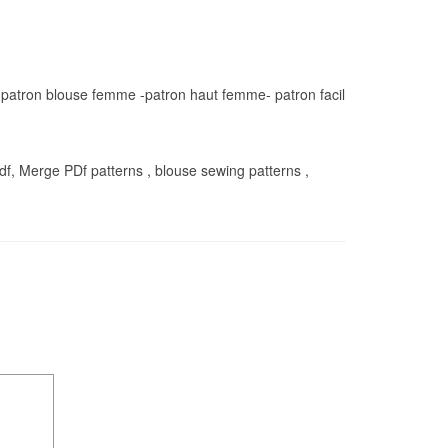
- patron blouse femme -patron haut femme- patron facil
df, Merge PDf patterns , blouse sewing patterns ,