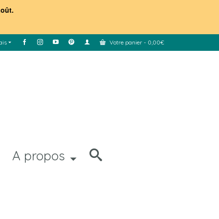
août.
ais
Votre panier
-
0,00
€
A propos