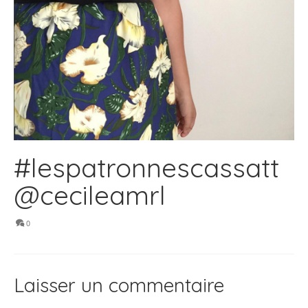
#lespatronnescassatt
@cecileamrl
0
Laisser un commentaire