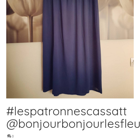
#lespatronnescassatt
@bonjourbonjourlesfleu
0