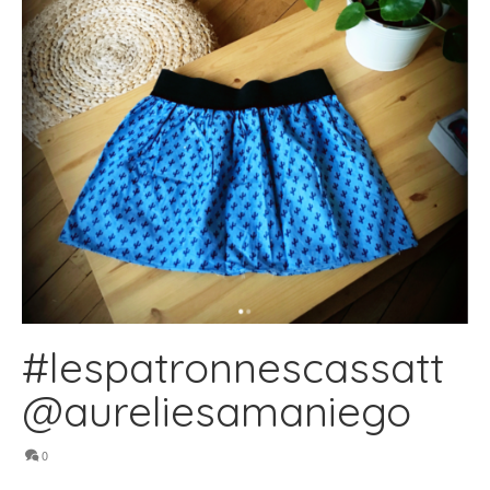
#lespatronnescassatt
@aureliesamaniego
0