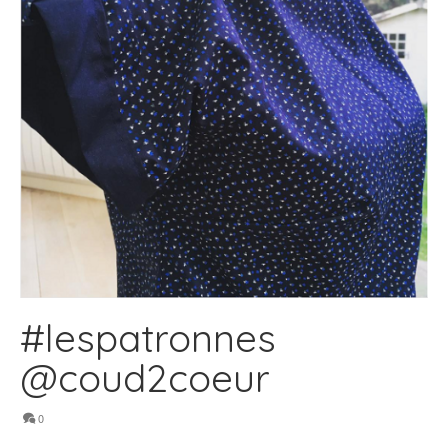
#lespatronnes
@coud2coeur
0