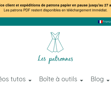
ice client et expéditions de patrons papier en pause jusqu'au 27 
Les patrons PDF restent disponibles en téléchargement immédiat
.
Franç
éos tutos
Boîte à outils
Blog