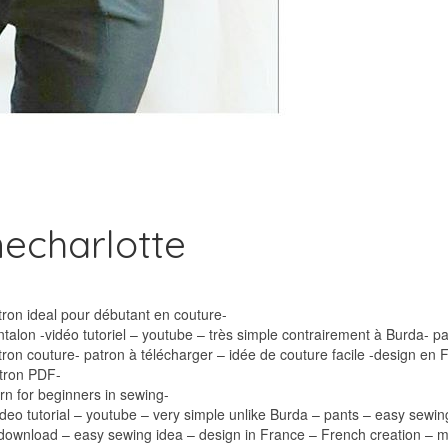
echarlotte
atron ideal pour débutant en couture-
talon -vidéo tutoriel – youtube – très simple contrairement à Burda- p
tron couture- patron à télécharger – idée de couture facile -design en
atron PDF-
ern for beginners in sewing-
ideo tutorial – youtube – very simple unlike Burda – pants – easy sewi
o download – easy sewing idea – design in France – French creation – 