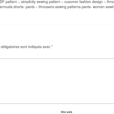
DF pattern – simplicity sewing pattern – cusomer fashion design – thro
rmuda shorts- pants – throusers-sewing patterns pants- women sewing p
obligatoires sont indiqués avec
*
Site web