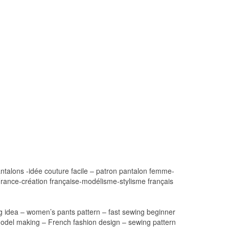
antalons -idée couture facile – patron pantalon femme-
 France-création française-modélisme-stylisme français
ng idea – women’s pants pattern – fast sewing beginner
model making – French fashion design – sewing pattern