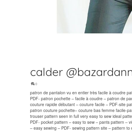
calder @bazardann
0
patron de pantalon vu en entier très facile à coudre p
PDF- patron pochette – facile à coudre – patron de pan
couture rapide débutant – couture facile – PDF-site pa
patron couture pochette– couture bas femme facile-p
trouser pattern seen in full very easy to sew ideal patt
PDF- pocket pattern – easy to sew – pants pattern – v
– easy sewing – PDF- sewing pattern site – pattern t