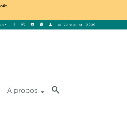
août.
ais
Votre panier
-
0,00
€
A propos