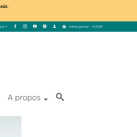
août.
ais
Votre panier
-
0,00
€
A propos