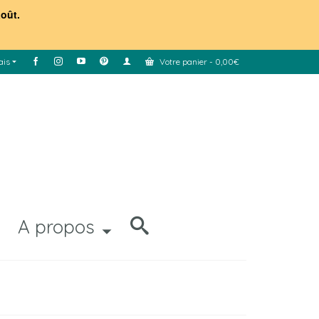
août.
ais
Votre panier
-
0,00
€
A propos