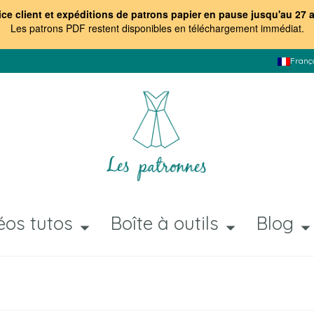
ice client et expéditions de patrons papier en pause jusqu'au 27 
Les patrons PDF restent disponibles en téléchargement immédiat
.
Franç
éos tutos
Boîte à outils
Blog