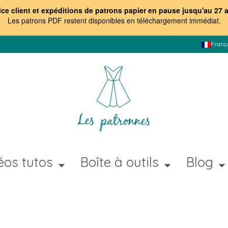
ice client et expéditions de patrons papier en pause jusqu'au 27 
Les patrons PDF restent disponibles en téléchargement immédiat
.
Franç
éos tutos
Boîte à outils
Blog