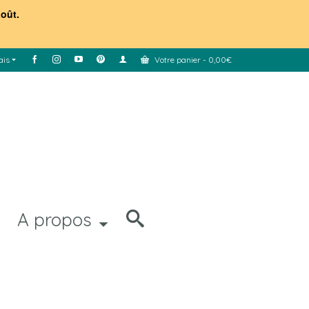
août.
ais
Votre panier
-
0,00
€
A propos