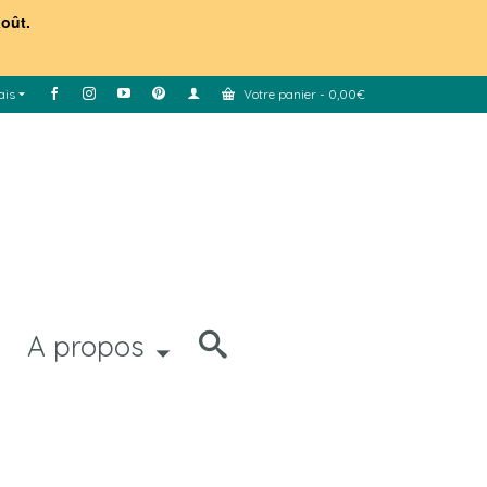
août.
ais
Votre panier
-
0,00
€
A propos