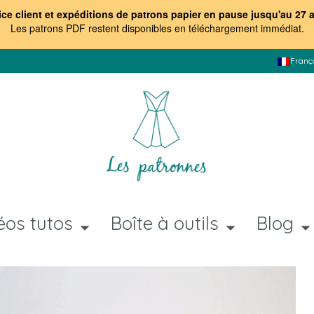
ice client et expéditions de patrons papier en pause jusqu'au 27 
Les patrons PDF restent disponibles en téléchargement immédiat
.
Franç
éos tutos
Boîte à outils
Blog