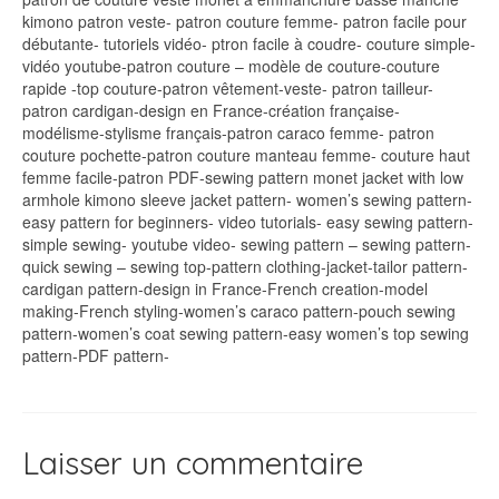
kimono patron veste- patron couture femme- patron facile pour
débutante- tutoriels vidéo- ptron facile à coudre- couture simple-
vidéo youtube-patron couture – modèle de couture-couture
rapide -top couture-patron vêtement-veste- patron tailleur-
patron cardigan-design en France-création française-
modélisme-stylisme français-patron caraco femme- patron
couture pochette-patron couture manteau femme- couture haut
femme facile-patron PDF-sewing pattern monet jacket with low
armhole kimono sleeve jacket pattern- women’s sewing pattern-
easy pattern for beginners- video tutorials- easy sewing pattern-
simple sewing- youtube video- sewing pattern – sewing pattern-
quick sewing – sewing top-pattern clothing-jacket-tailor pattern-
cardigan pattern-design in France-French creation-model
making-French styling-women’s caraco pattern-pouch sewing
pattern-women’s coat sewing pattern-easy women’s top sewing
pattern-PDF pattern-
Laisser un commentaire