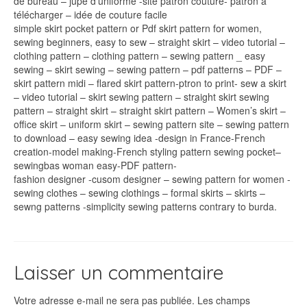
de bureau – jupe d’uniforme -site patron couture- patron à
télécharger – idée de couture facile
simple skirt pocket pattern or Pdf skirt pattern for women,
sewing beginners, easy to sew – straight skirt – video tutorial –
clothing pattern – clothing pattern – sewing pattern _ easy
sewing – skirt sewing – sewing pattern – pdf patterns – PDF –
skirt pattern midi – flared skirt pattern-ptron to print- sew a skirt
– video tutorial – skirt sewing pattern – straight skirt sewing
pattern – straight skirt – straight skirt pattern – Women’s skirt –
office skirt – uniform skirt – sewing pattern site – sewing pattern
to download – easy sewing idea -design in France-French
creation-model making-French styling pattern sewing pocket–
sewingbas woman easy-PDF pattern-
fashion designer -cusom designer – sewing pattern for women -
sewing clothes – sewing clothings – formal skirts – skirts –
sewng patterns -simplicity sewing patterns contrary to burda.
Laisser un commentaire
Votre adresse e-mail ne sera pas publiée.
Les champs