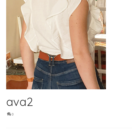
ava2
0