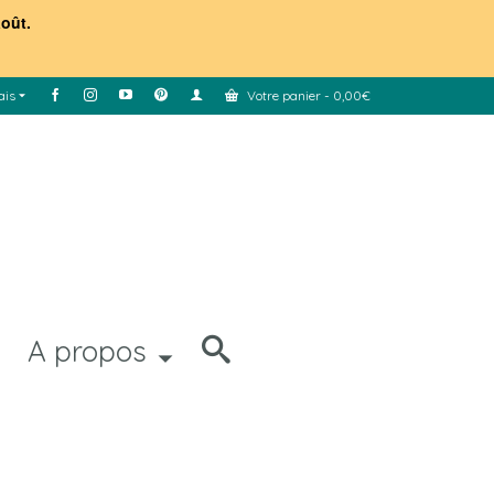
août.
ais
Votre panier
-
0,00
€
A propos