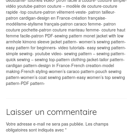
débutante- tutoriels vidéo- ptron facile à coudre- couture simple-
vidéo youtube-patron couture – modèle de couture-couture
rapide -top couture-patron vêtement-veste- patron tailleur-
patron cardigan-design en France-création française-
modélisme-stylisme français-patron caraco femme- patron
couture pochette-patron couture manteau femme- couture haut
femme facile-patron PDF-sewing pattern monet jacket with low
armhole kimono sleeve jacket pattern- women’s sewing pattern-
easy pattern for beginners- video tutorials- easy sewing pattern-
simple sewing- youtube video- sewing pattern – sewing pattern-
quick sewing – sewing top-pattern clothing-jacket-tailor pattern-
cardigan pattern-design in France-French creation-model
making-French styling-women’s caraco pattern-pouch sewing
pattern-women’s coat sewing pattern-easy women’s top sewing
pattern-PDF pattern-
Laisser un commentaire
Votre adresse e-mail ne sera pas publiée.
Les champs
obligatoires sont indiqués avec
*