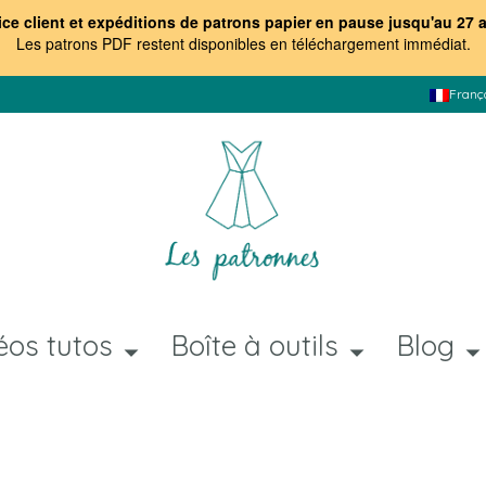
ice client et expéditions de patrons papier en pause jusqu'au 27 
Les patrons PDF restent disponibles en téléchargement immédiat
.
Franç
éos tutos
Boîte à outils
Blog