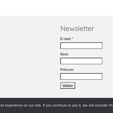
Newsletter
E-mail *
Nom
Prénom
t experience on our site. If you continue to use it, we will consider t