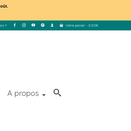
août.
ais
Votre panier
-
0,00
€
A propos