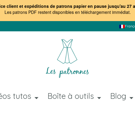
ice client et expéditions de patrons papier en pause jusqu'au 27 
Les patrons PDF restent disponibles en téléchargement immédiat
.
Franç
éos tutos
Boîte à outils
Blog