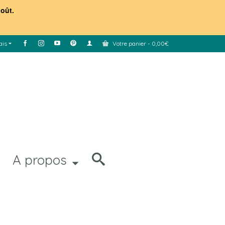
août.
ais
Votre panier
-
0,00
€
A propos