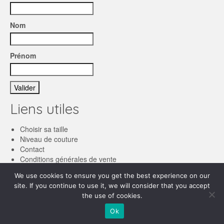
Nom
Prénom
Liens utiles
Choisir sa taille
Niveau de couture
Contact
Conditions générales de vente
We use cookies to ensure you get the best experience on our
Français
site. If you continue to use it, we will consider that you accept
the use of cookies.
English
© 2026 Les patronnes
Ok