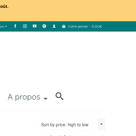
août.
ais
Votre panier
-
0,00
€
A propos
Sort by price: high to low