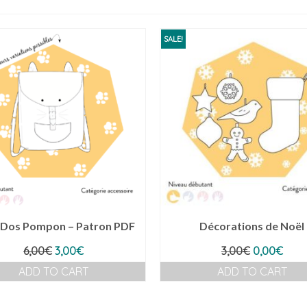
SALE!
 Dos Pompon – Patron PDF
Décorations de Noël
Original
Current
Original
Curr
6,00
€
3,00
€
3,00
€
0,00
€
price
price
price
pric
ADD TO CART
ADD TO CART
was:
is:
was:
is:
6,00€.
3,00€.
3,00€.
0,00