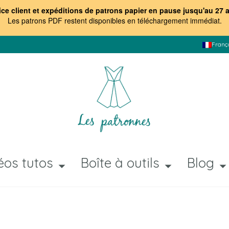
ice client et expéditions de patrons papier en pause jusqu'au 27 
Les patrons PDF restent disponibles en téléchargement immédiat
.
Franç
éos tutos
Boîte à outils
Blog