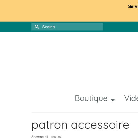
Serv
Search
for:
Boutique
Vid
patron accessoire
Sorted
Showing all 3 results