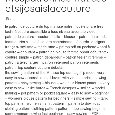
etsijosaislacouture
0
le patron de couture du top matisse notre modèle phare très
facile à coudre accessible à tous niveau avec tuto video –
patron de couture – couture facile – blouse – patron de bloudse
femme -très simple à coudre contrairement à burda- designer
français- stylisme – modélisme – patron pdf ou pochette – facil à
coudre – débutant – patron de blouse femme opour débutante-
couture simple – patron débardeur – patron tee-shirt femme –
patron à télécharger – patron vetement-patron vêtements-
patron -top couture-couture débutant
the sewing pattern of the Matisse top our flagship model very
easy to sew accessible to all levels with video tutorial – sewing
pattern – easy sewing – blouse – women’s blouse pattern – very
easy to sew unlike burda – French designer – styling – model
making – pdf pattern or pocket square – easy to sew – beginner
– women’s blouse pattern for beginners – simple sewing – tank
top pattern – women’s t-shirt pattern – pattern to download –
clothing pattern-clothing pattern-pattern – top sewing-beginner
sewingwoman-sewing fast beginner – easy sewing – PDF-