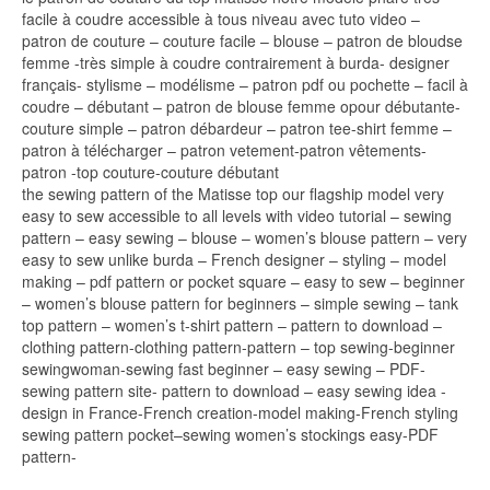
facile à coudre accessible à tous niveau avec tuto video –
patron de couture – couture facile – blouse – patron de bloudse
femme -très simple à coudre contrairement à burda- designer
français- stylisme – modélisme – patron pdf ou pochette – facil à
coudre – débutant – patron de blouse femme opour débutante-
couture simple – patron débardeur – patron tee-shirt femme –
patron à télécharger – patron vetement-patron vêtements-
patron -top couture-couture débutant
the sewing pattern of the Matisse top our flagship model very
easy to sew accessible to all levels with video tutorial – sewing
pattern – easy sewing – blouse – women’s blouse pattern – very
easy to sew unlike burda – French designer – styling – model
making – pdf pattern or pocket square – easy to sew – beginner
– women’s blouse pattern for beginners – simple sewing – tank
top pattern – women’s t-shirt pattern – pattern to download –
clothing pattern-clothing pattern-pattern – top sewing-beginner
sewingwoman-sewing fast beginner – easy sewing – PDF-
sewing pattern site- pattern to download – easy sewing idea -
design in France-French creation-model making-French styling
sewing pattern pocket–sewing women’s stockings easy-PDF
pattern-