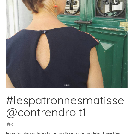
#lespatronnesmatisse
@contrendroit1
0
le patron de couture du top matisse notre modèle phare très