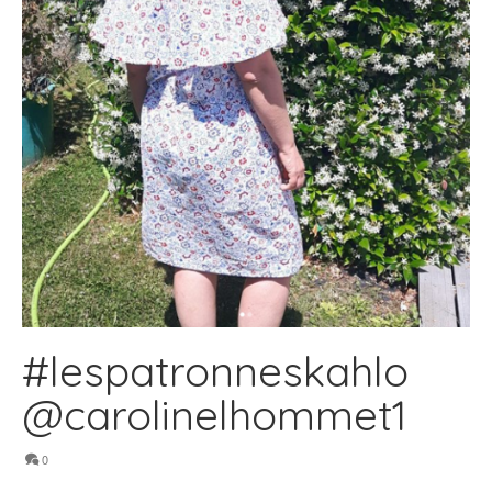
#lespatronneskahlo
@carolinelhommet1
0