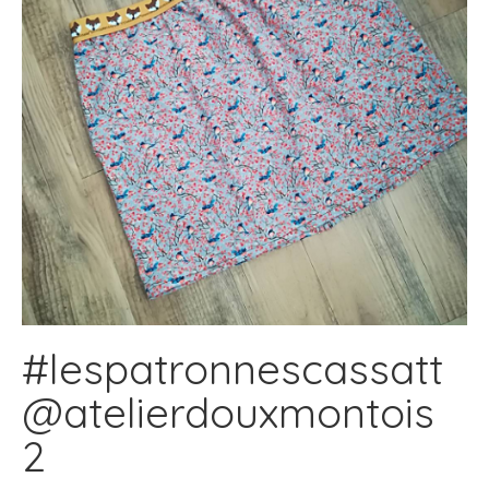
#lespatronnescassatt
@atelierdouxmontois
2