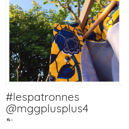
#lespatronnes
@mggplusplus4
0