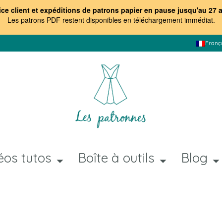
ice client et expéditions de patrons papier en pause jusqu'au 27 
Les patrons PDF restent disponibles en téléchargement immédiat
.
Franç
éos tutos
Boîte à outils
Blog