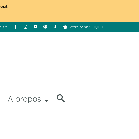
août.
ais
Votre panier
-
0,00
€
A propos