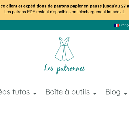
ice client et expéditions de patrons papier en pause jusqu'au 27 
Les patrons PDF restent disponibles en téléchargement immédiat
.
Franç
éos tutos
Boîte à outils
Blog