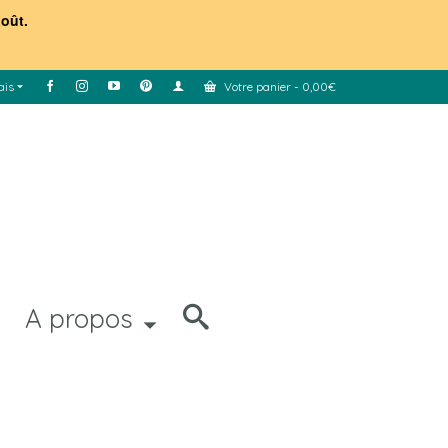
août.
ais
Votre panier
-
0,00
€
A propos