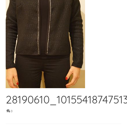
28190610_1015541874751
0