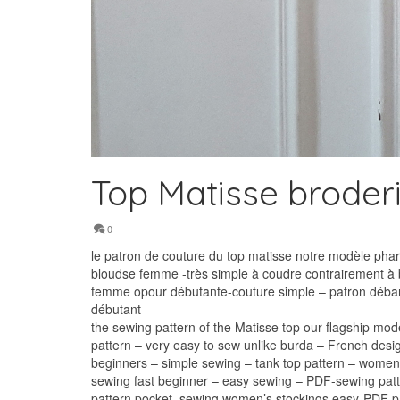
Top Matisse broder
0
le patron de couture du top matisse notre modèle phare
bloudse femme -très simple à coudre contrairement à b
femme opour débutante-couture simple – patron débard
débutant
the sewing pattern of the Matisse top our flagship mod
pattern – very easy to sew unlike burda – French desi
beginners – simple sewing – tank top pattern – women’
sewing fast beginner – easy sewing – PDF-sewing patt
pattern pocket–sewing women’s stockings easy-PDF p