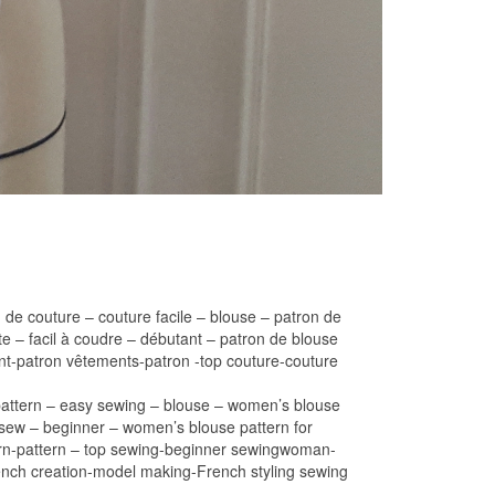
 de couture – couture facile – blouse – patron de
e – facil à coudre – débutant – patron de blouse
nt-patron vêtements-patron -top couture-couture
g pattern – easy sewing – blouse – women’s blouse
 sew – beginner – women’s blouse pattern for
ttern-pattern – top sewing-beginner sewingwoman-
rench creation-model making-French styling sewing