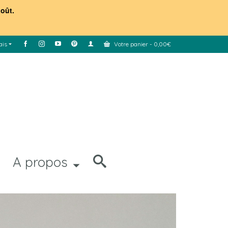
août.
ais
Votre panier
-
0,00
€
A propos