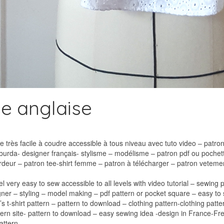
ie anglaise
 très facile à coudre accessible à tous niveau avec tuto video – patron
urda- designer français- stylisme – modélisme – patron pdf ou pochett
eur – patron tee-shirt femme – patron à télécharger – patron veteme
el very easy to sew accessible to all levels with video tutorial – sewin
gner – styling – model making – pdf pattern or pocket square – easy to
s t-shirt pattern – pattern to download – clothing pattern-clothing pa
ern site- pattern to download – easy sewing idea -design in France-F
attern-