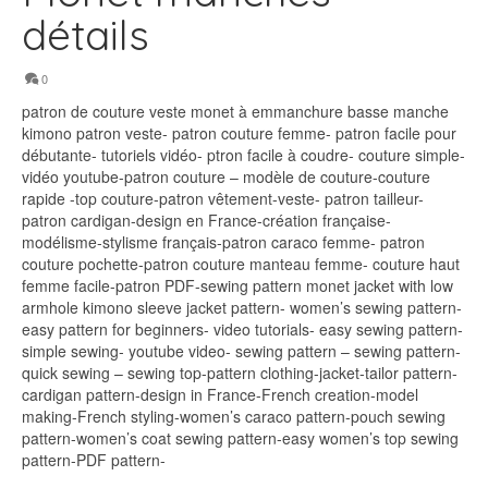
détails
0
patron de couture veste monet à emmanchure basse manche
kimono patron veste- patron couture femme- patron facile pour
débutante- tutoriels vidéo- ptron facile à coudre- couture simple-
vidéo youtube-patron couture – modèle de couture-couture
rapide -top couture-patron vêtement-veste- patron tailleur-
patron cardigan-design en France-création française-
modélisme-stylisme français-patron caraco femme- patron
couture pochette-patron couture manteau femme- couture haut
femme facile-patron PDF-sewing pattern monet jacket with low
armhole kimono sleeve jacket pattern- women’s sewing pattern-
easy pattern for beginners- video tutorials- easy sewing pattern-
simple sewing- youtube video- sewing pattern – sewing pattern-
quick sewing – sewing top-pattern clothing-jacket-tailor pattern-
cardigan pattern-design in France-French creation-model
making-French styling-women’s caraco pattern-pouch sewing
pattern-women’s coat sewing pattern-easy women’s top sewing
pattern-PDF pattern-