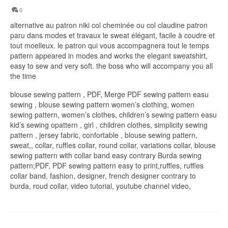
0
alternative au patron niki col cheminée ou col claudine patron
paru dans modes et travaux le sweat élégant, facile à coudre et
tout moelleux. le patron qui vous accompagnera tout le temps
pattern appeared in modes and works the elegant sweatshirt,
easy to sew and very soft. the boss who will accompany you all
the time
blouse sewing pattern , PDF, Merge PDF sewing pattern easu
sewing , blouse sewing pattern women’s clothing, women
sewing pattern, women’s clothes, children’s sewing pattern easu
kid’s sewing opattern , girl , children clothes, simplicity sewing
pattern , jersey fabric, confortable , blouse sewing pattern,
sweat,, collar, ruffles collar, round collar, variations collar, blouse
sewing pattern with collar band easy contrary Burda sewing
pattern;PDF, PDF sewing pattern easy to print,ruffles, ruffles
collar band, fashion, designer, french designer contrary to
burda, roud collar, video tutorial, youtube channel video,