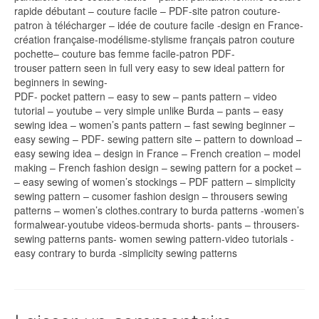
rapide débutant – couture facile – PDF-site patron couture-
patron à télécharger – idée de couture facile -design en France-
création française-modélisme-stylisme français patron couture
pochette– couture bas femme facile-patron PDF-
trouser pattern seen in full very easy to sew ideal pattern for
beginners in sewing-
PDF- pocket pattern – easy to sew – pants pattern – video
tutorial – youtube – very simple unlike Burda – pants – easy
sewing idea – women’s pants pattern – fast sewing beginner –
easy sewing – PDF- sewing pattern site – pattern to download –
easy sewing idea – design in France – French creation – model
making – French fashion design – sewing pattern for a pocket –
– easy sewing of women’s stockings – PDF pattern – simplicity
sewing pattern – cusomer fashion design – throusers sewing
patterns – women’s clothes.contrary to burda patterns -women’s
formalwear-youtube videos-bermuda shorts- pants – throusers-
sewing patterns pants- women sewing pattern-video tutorials -
easy contrary to burda -simplicity sewing patterns