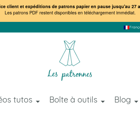
ice client et expéditions de patrons papier en pause jusqu'au 27 
Les patrons PDF restent disponibles en téléchargement immédiat
.
Franç
éos tutos
Boîte à outils
Blog