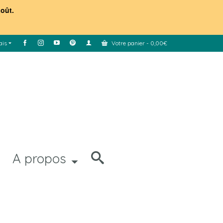
août.
ais
Votre panier
-
0,00
€
A propos