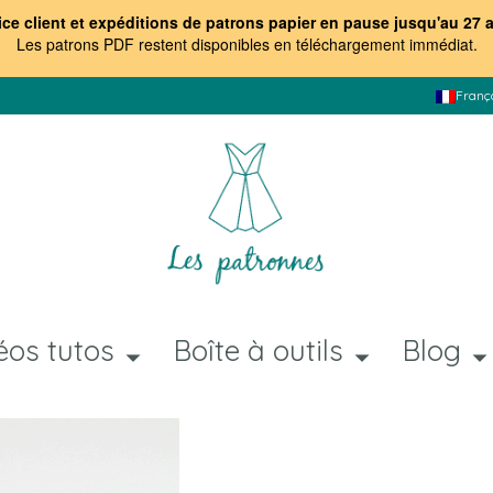
ice client et expéditions de patrons papier en pause jusqu'au 27 
Les patrons PDF restent disponibles en téléchargement immédiat
.
Franç
éos tutos
Boîte à outils
Blog