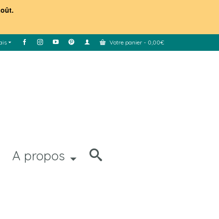
août.
ais
Votre panier
-
0,00
€
A propos