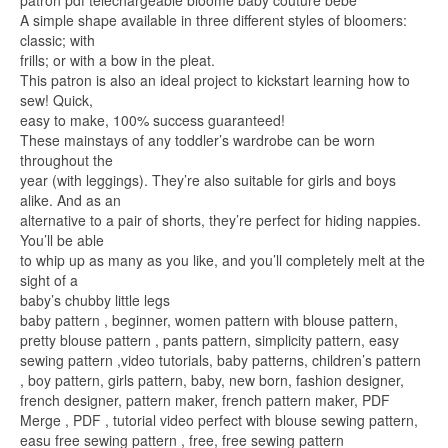
patron pdf téléchargeable bloome baby couture bébé
A simple shape available in three different styles of bloomers:
classic; with
frills; or with a bow in the pleat.
This patron is also an ideal project to kickstart learning how to
sew! Quick,
easy to make, 100% success guaranteed!
These mainstays of any toddler’s wardrobe can be worn
throughout the
year (with leggings). They’re also suitable for girls and boys
alike. And as an
alternative to a pair of shorts, they’re perfect for hiding nappies.
You’ll be able
to whip up as many as you like, and you’ll completely melt at the
sight of a
baby’s chubby little legs
baby pattern , beginner, women pattern with blouse pattern,
pretty blouse pattern , pants pattern, simplicity pattern, easy
sewing pattern ,video tutorials, baby patterns, children’s pattern
, boy pattern, girls pattern, baby, new born, fashion designer,
french designer, pattern maker, french pattern maker, PDF
Merge , PDF , tutorial video perfect with blouse sewing pattern,
easu free sewing pattern , free, free sewing pattern