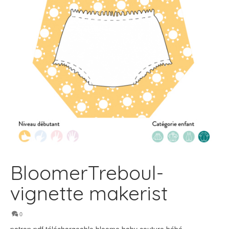
BloomerTreboul-
vignette makerist
0