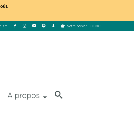
août.
ais
Votre panier
-
0,00
€
A propos