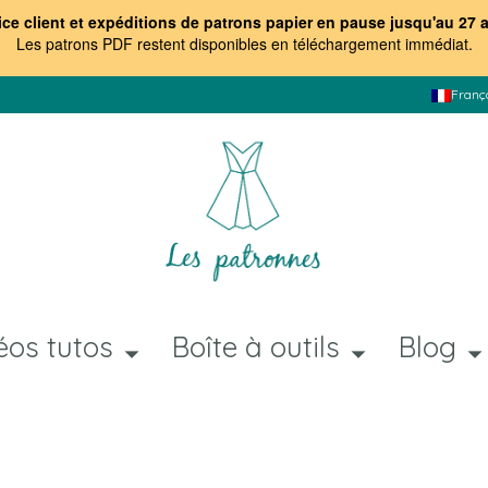
ice client et expéditions de patrons papier en pause jusqu'au 27 
Les patrons PDF restent disponibles en téléchargement immédiat
.
Franç
éos tutos
Boîte à outils
Blog