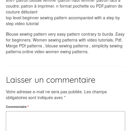
shirt- patron blouse femme -patron haut femme- patron facil à
coudre; patron à imprimer. n format pochette ou PDF.patron de
couture débutant
top level beginner sewing pattern accompanied with a step by
step video tutorial
Blouse sewing pattern very easy pattern contrary to burda .Easy
for beginners. Women sewing patterns with video tutorials, Pdf,
Merge PDf patterns , blouse sewing patterns , simplicity sewing
patterns.online video women ewing patterns.
Laisser un commentaire
Votre adresse e-mail ne sera pas publiée.
Les champs
obligatoires sont indiqués avec
*
Commentaire
*